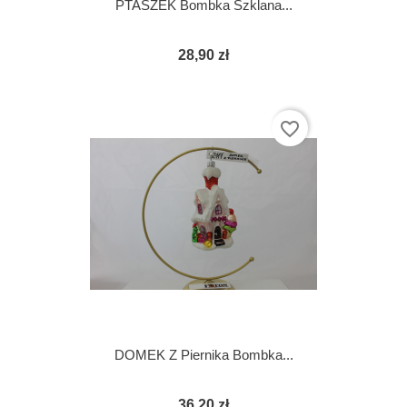
PTASZEK Bombka Szklana...
28,90 zł
favorite_border
DOMEK Z Piernika Bombka...
36,20 zł