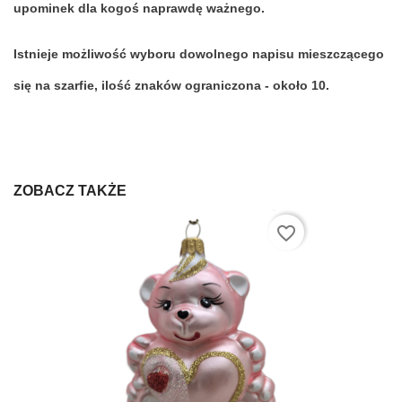
upominek dla kogoś naprawdę ważnego.
Istnieje możliwość wyboru dowolnego napisu mieszczącego
się na szarfie, ilość znaków ograniczona - około 10.
ZOBACZ TAKŻE
favorite_border