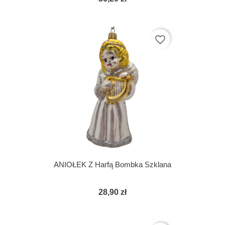
favorite_border
ANIOŁEK Z Harfą Bombka Szklana
28,90 zł