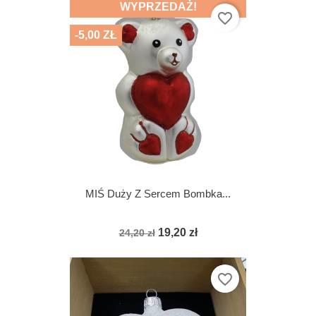
WYPRZEDAŻ!
favorite_border
-5,00 ZŁ
MIŚ Duży Z Sercem Bombka...
19,20 zł
24,20 zł
favorite_border