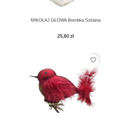
MIKOŁAJ GŁOWA Bombka Szklana
25,60 zł
favorite_border