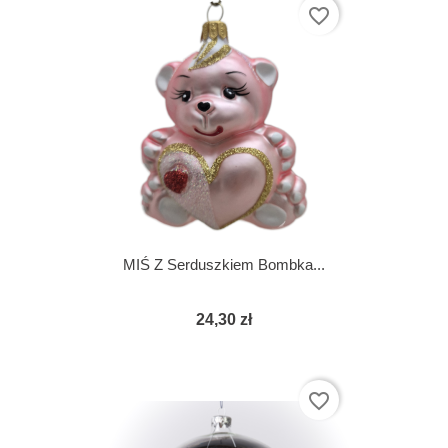
favorite_border
MIŚ Z Serduszkiem Bombka...
24,30 zł
favorite_border