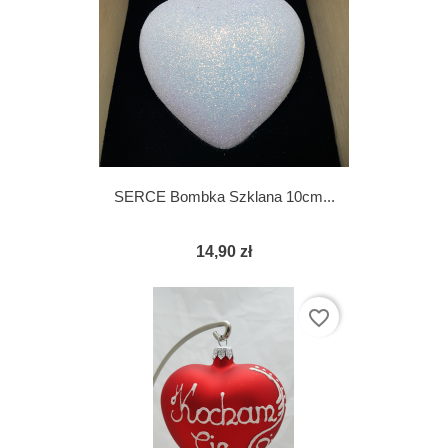
SERCE Bombka Szklana 10cm...
14,90 zł
favorite_border