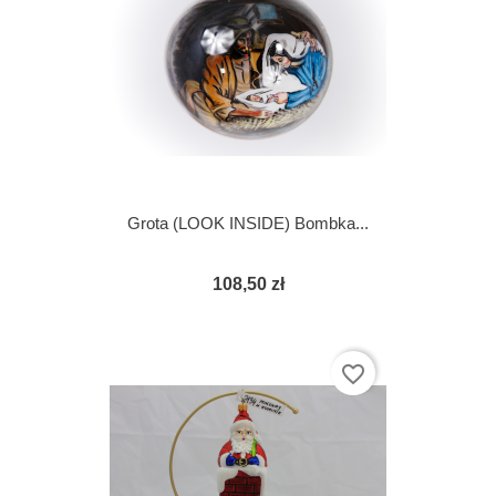
Grota (LOOK INSIDE) Bombka...
108,50 zł
favorite_border