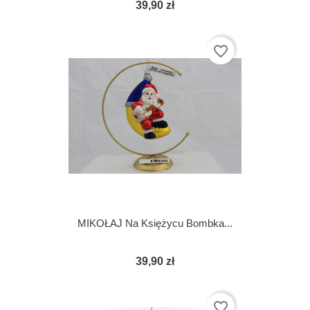
39,90 zł
favorite_border
MIKOŁAJ Na Księżycu Bombka...
39,90 zł
favorite_border