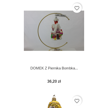
favorite_border
DOMEK Z Piernika Bombka...
36,20 zł
favorite_border