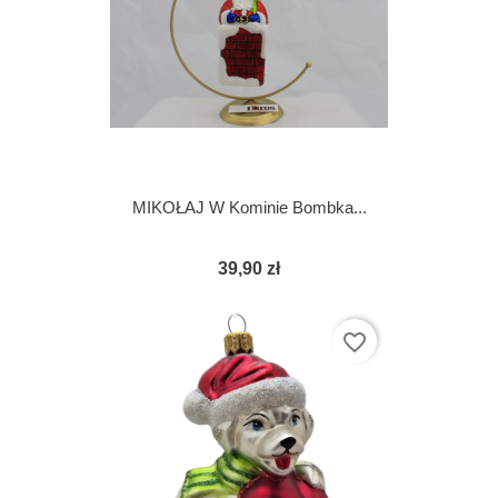
MIKOŁAJ W Kominie Bombka...
39,90 zł
favorite_border