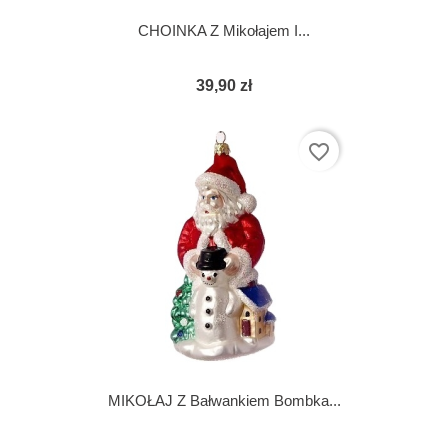
CHOINKA Z Mikołajem I...
39,90 zł
favorite_border
MIKOŁAJ Z Bałwankiem Bombka...