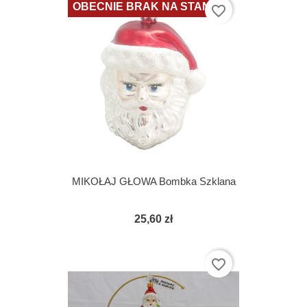
OBECNIE BRAK NA STANIE
favorite_border
MIKOŁAJ GŁOWA Bombka Szklana
25,60 zł
favorite_border