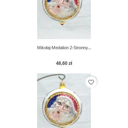
Mikołaj-Medalion 2-Stronny...
46,60 zł
favorite_border