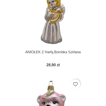
ANIOŁEK Z Harfą Bombka Szklana
28,90 zł
favorite_border