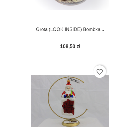
Grota (LOOK INSIDE) Bombka...
108,50 zł
favorite_border