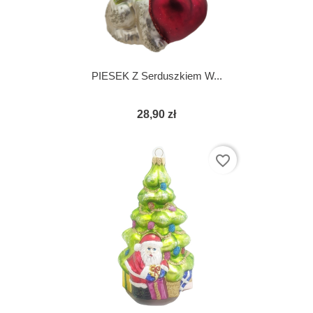
PIESEK Z Serduszkiem W...
28,90 zł
favorite_border