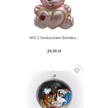
MIŚ Z Serduszkiem Bombka...
24,30 zł
favorite_border